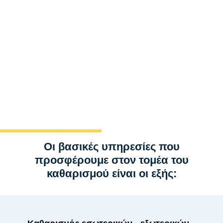
καθαριότητος εφάμιλλες με αυτές που προσφέρουμε
στους πλέον «ευαίσθητους» πελάτες μας έχοντας
κοινή πολιτική προμηθειών υλικών, εργαλείων και
μηχανημάτων καθώς και κοινή πολιτική στον τρόπο
που εκπαιδεύουμε και διαχειριζόμαστε το
προσωπικό μας.
Οι βασικές υπηρεσίες που
προσφέρουμε στον τομέα του
καθαρισμού είναι οι εξής: